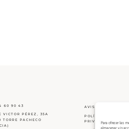
4 60 90 43
AVISO LEGAL
E VICTOR PÉREZ, 35A
POLÍTICA DE
0 TORRE PACHECO
PRIVACIDAD
Para ofrecer las m
CIA)
almacenar y/o acce