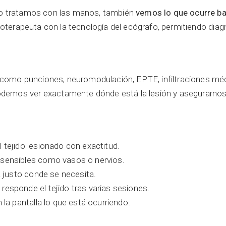
olo tratamos con las manos, también
vemos lo que ocurre baj
isioterapeuta con la tecnología del ecógrafo, permitiendo d
a (como punciones, neuromodulación, EPTE, infiltraciones mé
demos ver exactamente dónde está la lesión y asegurarnos de
l tejido lesionado con exactitud.
 sensibles como vasos o nervios.
ga justo donde se necesita.
esponde el tejido tras varias sesiones.
n la pantalla lo que está ocurriendo.