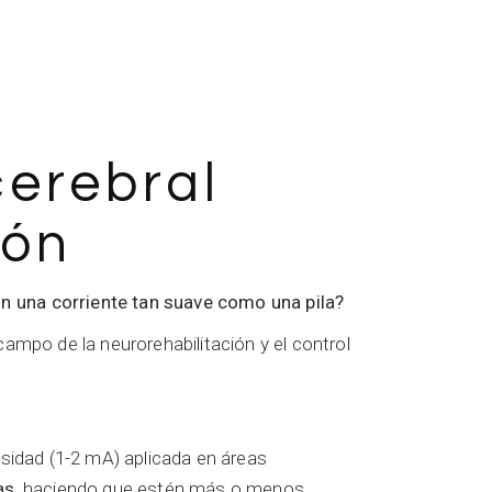
cerebral
ión
n una corriente tan suave como una pila?
ampo de la neurorehabilitación y el control
ensidad (1-2 mA) aplicada en áreas
as
, haciendo que estén más o menos