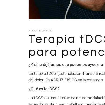
FISIOTERAPIA
Terapia tDC
para potenc
¿Y si te dijéramos que podemos ayudar a t
La terapia tDCS (Estimulación Transcraneal 
del dolor. En ACRUZ FISIOS ya la estamos u
¿Qué es la tDCS?
La tDCS es una técnica de
neuromodulació
específicas del cuero cabelludo mediante e