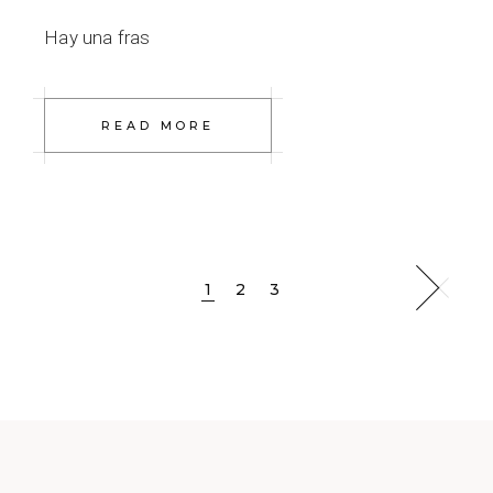
Hay una fras
READ MORE
Paginación
1
2
3
de
entradas