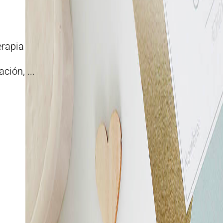
erapia
ción, ...