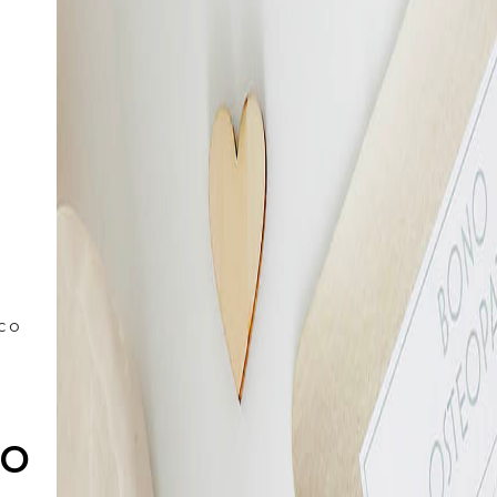
ECO
no