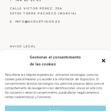
T:
744 60 90 43
CALLE VICTOR PÉREZ, 35A
30700 TORRE PACHECO (MURCIA)
E:
INFO@ACRUZFISIOS.ES
AVISO LEGAL
POLÍTICA DE PRIVACIDAD
Gestionar el consentimiento
POLÍTICA DE COOKIES
de las cookies
Para ofrecer las mejores experiencias, utilizamos tecnologías como las
cookies para almacenar y/o acceder a la información del dispositivo. El
consentimiento de estas tecnologías nos permitirá procesar datos como el
comportamiento de navegación o las identificaciones únicas en este sitio.
No consentir o retirar el consentimiento, puede afectar negativamente a
ciertas características y funciones.