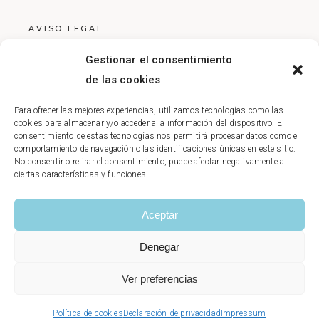
AVISO LEGAL
POLÍTICA DE PRIVACIDAD
Gestionar el consentimiento
POLÍTICA DE COOKIES
de las cookies
Para ofrecer las mejores experiencias, utilizamos tecnologías como las
cookies para almacenar y/o acceder a la información del dispositivo. El
consentimiento de estas tecnologías nos permitirá procesar datos como el
comportamiento de navegación o las identificaciones únicas en este sitio.
No consentir o retirar el consentimiento, puede afectar negativamente a
ciertas características y funciones.
Aceptar
Denegar
Ver preferencias
Política de cookies
Declaración de privacidad
Impressum
© ACRUZ FISIOS|CLÍNICA DE FISIOTERAPIA