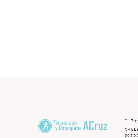
T:
74
CALL
3070