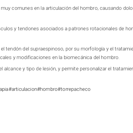
 muy comunes en la articulación del hombro, causando dolor
culos y tendones asociados a patrones rotacionales de h
l tendón del supraespinoso, por su morfología y el tratamie
icales y modificaciones en la biomecánica del hombro.
 el alcance y tipo de lesión, y permite personalizar el tratam
apia
#articulacion
#hombro
#torrepacheco