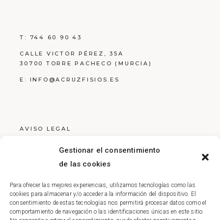
T:
744 60 90 43
CALLE VICTOR PÉREZ, 35A
30700 TORRE PACHECO (MURCIA)
E:
INFO@ACRUZFISIOS.ES
AVISO LEGAL
POLÍTICA DE PRIVACIDAD
Gestionar el consentimiento
POLÍTICA DE COOKIES
de las cookies
Para ofrecer las mejores experiencias, utilizamos tecnologías como las
cookies para almacenar y/o acceder a la información del dispositivo. El
consentimiento de estas tecnologías nos permitirá procesar datos como el
comportamiento de navegación o las identificaciones únicas en este sitio.