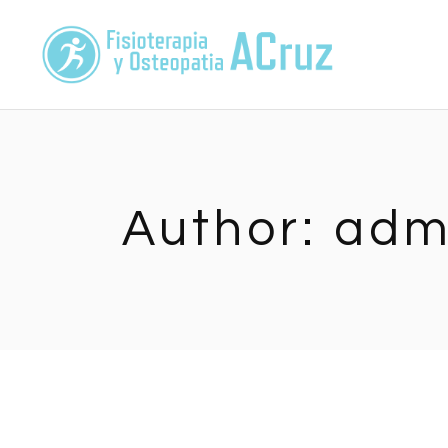
Skip
to
the
content
Author: adm