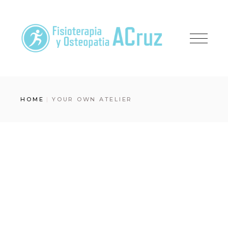
Skip
to
the
content
HOME
YOUR OWN ATELIER