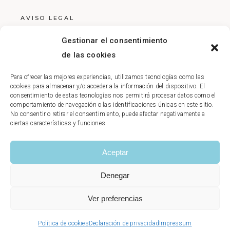
AVISO LEGAL
POLÍTICA DE PRIVACIDAD
Gestionar el consentimiento
POLÍTICA DE COOKIES
de las cookies
Para ofrecer las mejores experiencias, utilizamos tecnologías como las
cookies para almacenar y/o acceder a la información del dispositivo. El
consentimiento de estas tecnologías nos permitirá procesar datos como el
comportamiento de navegación o las identificaciones únicas en este sitio.
No consentir o retirar el consentimiento, puede afectar negativamente a
ciertas características y funciones.
Aceptar
Denegar
Ver preferencias
Política de cookies
Declaración de privacidad
Impressum
© ACRUZ FISIOS|CLÍNICA DE FISIOTERAPIA