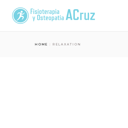
Skip
to
the
content
HOME
RELAXATION