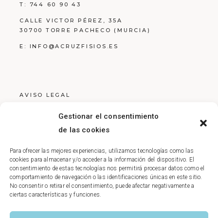
T:
744 60 90 43
CALLE VICTOR PÉREZ, 35A
30700 TORRE PACHECO (MURCIA)
E:
INFO@ACRUZFISIOS.ES
AVISO LEGAL
POLÍTICA DE PRIVACIDAD
Gestionar el consentimiento
POLÍTICA DE COOKIES
de las cookies
Para ofrecer las mejores experiencias, utilizamos tecnologías como las
cookies para almacenar y/o acceder a la información del dispositivo. El
consentimiento de estas tecnologías nos permitirá procesar datos como el
comportamiento de navegación o las identificaciones únicas en este sitio.
No consentir o retirar el consentimiento, puede afectar negativamente a
ciertas características y funciones.