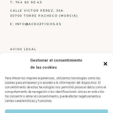
T:
744 60 90 43
CALLE VICTOR PÉREZ, 35A
30700 TORRE PACHECO (MURCIA)
E:
INFO@ACRUZFISIOS.ES
AVISO LEGAL
POLÍTICA DE PRIVACIDAD
Gestionar el consentimiento
POLÍTICA DE COOKIES
de las cookies
Para ofrecer las mejores experiencias, utilizamos tecnologías como las
cookies para almacenar y/o acceder a la información del dispositivo. El
consentimiento de estas tecnologías nos permitirá procesar datos como el
comportamiento de navegación o las identificaciones únicas en este sitio.
No consentir o retirar el consentimiento, puede afectar negativamente a
ciertas características y funciones.