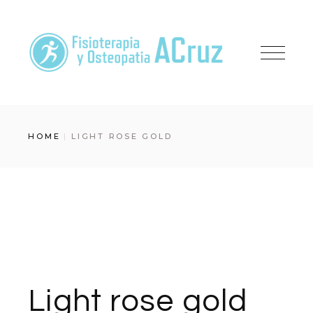
Skip
to
the
content
HOME
LIGHT ROSE GOLD
Light rose gold