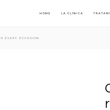
HOME
LA CLÍNICA
TRATAM
QUIENES SOMOS
OR EVERY OCCASION
EL EQUIPO