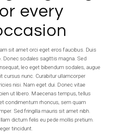
for every
occasion
iam sit amet orci eget eros faucibus. Duis
o. Donec sodales sagittis magna. Sed
nsequat, leo eget bibendum sodales, augue
lit cursus nunc. Curabitur ullamcorper
tricies nisi. Nam eget dui. Donec vitae
pien ut libero. Maecenas tempus, tellus
et condimentum rhoncus, sem quam
mper. Sed fringilla mauris sit amet nibh.
llam dictum felis eu pede mollis pretium.
teger tincidunt.