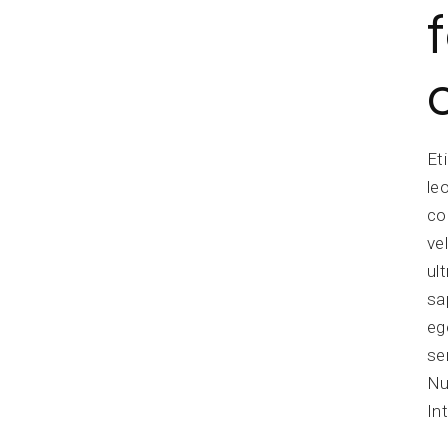
Et
le
co
ve
ul
sa
eg
se
Nu
In